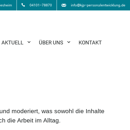
info@kjp-personalentwicklung.de
desheim
04101-78870
AKTUELL
ÜBER UNS
KONTAKT
und moderiert, was sowohl die Inhalte
h die Arbeit im Alltag.