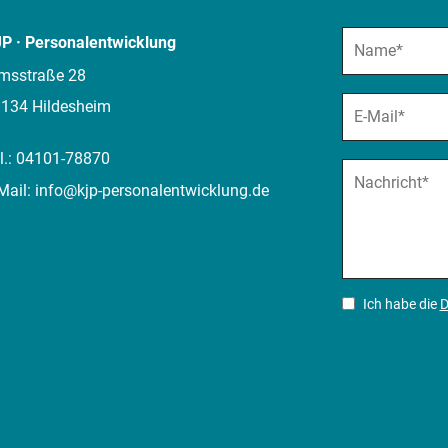
P · Personalentwicklung
msstraße 28
134 Hildesheim
l.:
04101-78870
Mail:
info@kjp-personalentwicklung.de
Ich habe die
D