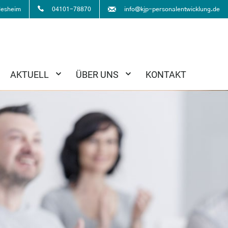
info@kjp-personalentwicklung.de
desheim
04101-78870
AKTUELL
ÜBER UNS
KONTAKT